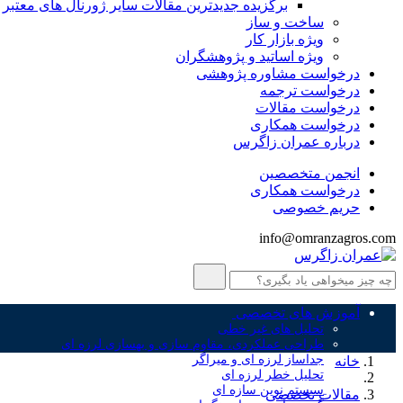
برگزیده جدیدترین مقالات سایر ژورنال های معتبر
ساخت و ساز
ویژه بازار کار
ویژه اساتید و پژوهشگران
درخواست مشاوره پژوهشی
درخواست ترجمه
درخواست مقالات
درخواست همکاری
درباره عمران زاگرس
انجمن متخصصین
درخواست همکاری
حریم خصوصی
info@omranzagros.com
آموزش های تخصصی
تحلیل های غیر خطی
طراحی عملکردی، مقاوم سازی و بهسازی لرزه ای
جداساز لرزه ای و میراگر
خانه
تحلیل خطر لرزه ای
سیستم نوین سازه ای
مقالات تخصصی