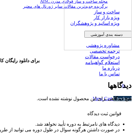
مجله ساخت و ساز فولادی مدرن AISC
برگزیده جدیدترین مقالات سایر ژورنال های معتبر
ساخت و ساز
ویژه بازار کار
ویژه اساتید و پژوهشگران
دسته بندی آموزشی
مشاوره پژوهشی
ترجمه تخصصی
درخواست مقالات
برای دانلود رایگان کامل مجله آمریکایی struction
استعلام گواهینامه
درباره ما
تماس با ما
دیدگاهها
0
Subtotal
۰ تومان
هیچ دیدگاهی برای این محصول نوشته نشده است.
View Cart
Checkout
قوانین ثبت دیدگاه
دیدگاه های نامرتبط به دوره تأیید نخواهد شد.
در صورت داشتن هرگونه سوال در طول دوره می توانید از طریق پ