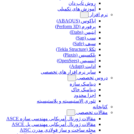
روش تاپ دان
آموزش های تکمیلی
نرم افزار
اباکوس (ABAQUS)
پرفورم (Perform 3D)
ایتبس (Etabs)
سپ (Sap)
سیف (Safe)
تکلا (Tekla Structure)
پلکسیس (Plaxis)
اپنسیس (OpenSees)
اداپت (Adapt)
سایر نرم افزار های تخصصی
دروس تخصصی
دینامیک سازه
دینامیک خاک
اجزا محدود
تئوری الاستیسیته و پلاستیسیته
کتابخانه
مقالات تخصصی
مقالات ژورنال آمریکایی مهندسی سازه ASCE
مقالات ژورنال آمریکایی مهندسی پل ASCE
مجله ساخت و ساز فولادی مدرن AISC