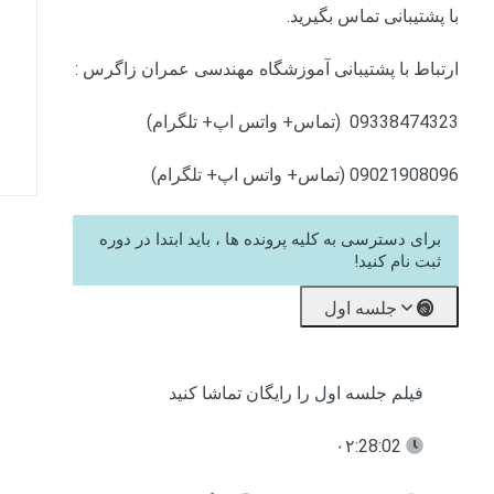
با پشتیبانی تماس بگیرید.
ارتباط با پشتیبانی آموزشگاه مهندسی عمران زاگرس :
09338474323 (تماس+ واتس اپ+ تلگرام)
09021908096 (تماس+ واتس اپ+ تلگرام)
برای دسترسی به کلیه پرونده ها ، باید ابتدا در دوره
ثبت نام کنید!
جلسه اول
فیلم جلسه اول را رایگان تماشا کنید
۰۲:28:02