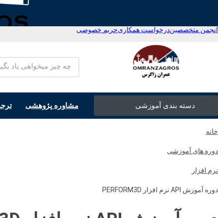
رش
ه
حتوا
انجمن متخصصین
درخواست همکاری
حریم خصوصی
دسته بندی آموزشی
مشاوره پژوهشی
ترج
آموزش های تخصصی
خانه
نرم افزار
دوره های آموزشی
دروس تخصصی
نرم افزار
کتابخانه
دوره آموزش API نرم افزار PERFORM3D
مقالات تخصصی
ساخت و ساز