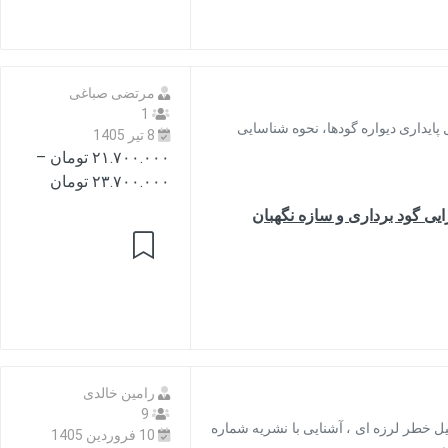
مرتضی صباغی
1
 پایداری دیواره گودها، نحوه شناسایی
8 تیر 1405
۲۱.۷۰۰.۰۰۰
تومان
–
Price
۲۳.۷۰۰.۰۰۰
تومان
range:
ی گود برداری و سازه نگهبان
through
۲۳.۷۰۰.۰۰۰ 
رامین خالدی
9
یل خطر لرزه ای ، آشنایی با نشریه شماره
10 فروردین 1405