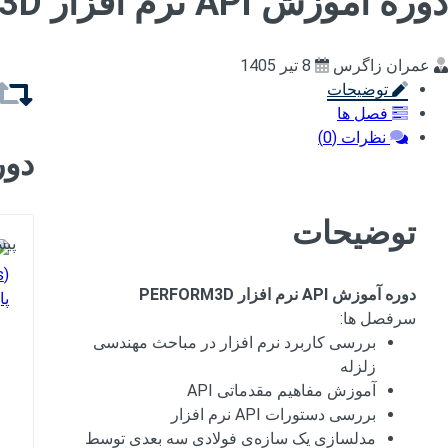
دوره آموزش API نرم افزار PERFORM3D
ویژه بازار کار
عمران زاگرس
8 تیر 1405
ویژه اساتید و پژوهشگران
توضیحات
فصل ها
نظرات (0)
دور
توضیحات
پیش
دوره آموزش API نرم افزار PERFORM3D
سرفصل ها:
بررسی کاربرد نرم افزار در مباحث مهندسی
زلزله
آموزش مفاهیم مقدماتی API
بررسی دستورات API نرم افزار
مدلسازی یک سازه‌ی فولادی سه بعدی توسط