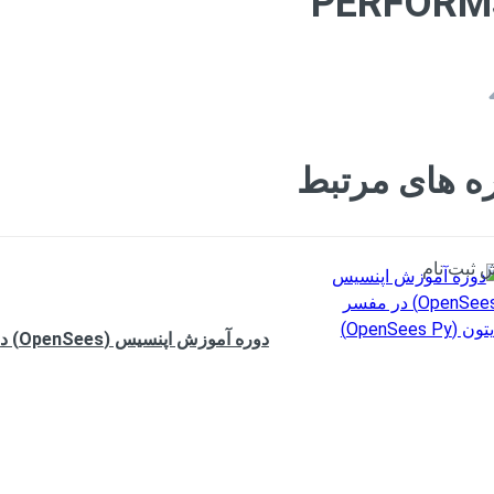
ه های مرتبط
 ثبت نام
دوره آموزش اپنسیس (OpenSees) در مفسر پایتون (OpenSees Py)