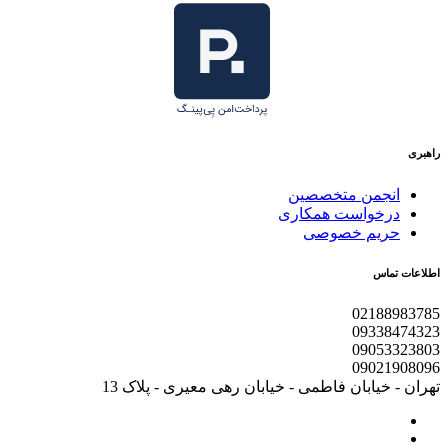
راهبری
انجمن متخصصین
درخواست همکاری
حریم خصوصی
اطلاعات تماس
02188983785
09338474323
09053323803
09021908096
تهران - خیابان فاطمی - خیابان رهی معیری - پلاک 13