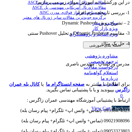
در این ورکشاپ به آموزش موارد زیر می پردازیم:
مقالات ژورنال آمریکایی مهندسی سازه ASCE
مقالات ژورنال آمریکایی مهندسی پل ASCE
1- بررسی تاریخچه نرم افزار
مجله ساخت و ساز فولادی مدرن AISC
برگزیده جدیدترین مقالات سایر ژورنال های معتبر
ساخت و ساز
2 – تشریح روش Dynamic Pushover
ویژه بازار کار
3- مقایسه Dynamic Pushover و تحلیل Pushover سنتی
ویژه اساتید و پژوهشگران
4- حل یک مثال
دسته بندی آموزشی
مشاوره پژوهشی
ترجمه تخصصی
مدرس ورکشاپ : مهندس ناصری
درخواست مقالات
استعلام گواهینامه
درباره ما
تماس با ما
برای اطلاعات بیشتر به
صفحه اینستاگرام ما
یا
کانال بله عمران
زاگرس
بپیوندید و یا با پشتیبانی تماس بگیرید.
0
ارتباط با پشتیبانی آموزشگاه مهندسی عمران زاگرس :
Subtotal
۰ تومان
View Cart
Checkout
09338474323 (تماس+ واتس اپ+ تلگرام+ پیام رسان بله)
09021908096 (تماس+ واتس اپ+ تلگرام+ پیام رسان بله)
09053323803 (تماس+ واتس اپ+ تلگرام+ پیام رسان بله)