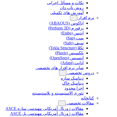
نکات و مسائل اجرایی
روش تاپ دان
آموزش های تکمیلی
نرم افزار
اباکوس (ABAQUS)
پرفورم (Perform 3D)
ایتبس (Etabs)
سپ (Sap)
سیف (Safe)
تکلا (Tekla Structure)
پلکسیس (Plaxis)
اپنسیس (OpenSees)
اداپت (Adapt)
سایر نرم افزار های تخصصی
دروس تخصصی
دینامیک سازه
دینامیک خاک
اجزا محدود
تئوری الاستیسیته و پلاستیسیته
کتابخانه
مقالات تخصصی
مقالات ژورنال آمریکایی مهندسی سازه ASCE
مقالات ژورنال آمریکایی مهندسی پل ASCE