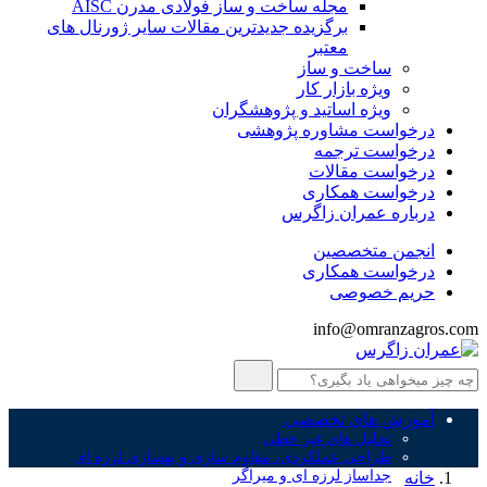
مجله ساخت و ساز فولادی مدرن AISC
برگزیده جدیدترین مقالات سایر ژورنال های
معتبر
ساخت و ساز
ویژه بازار کار
ویژه اساتید و پژوهشگران
درخواست مشاوره پژوهشی
درخواست ترجمه
درخواست مقالات
درخواست همکاری
درباره عمران زاگرس
انجمن متخصصین
درخواست همکاری
حریم خصوصی
info@omranzagros.com
آموزش های تخصصی
تحلیل های غیر خطی
طراحی عملکردی، مقاوم سازی و بهسازی لرزه ای
جداساز لرزه ای و میراگر
خانه