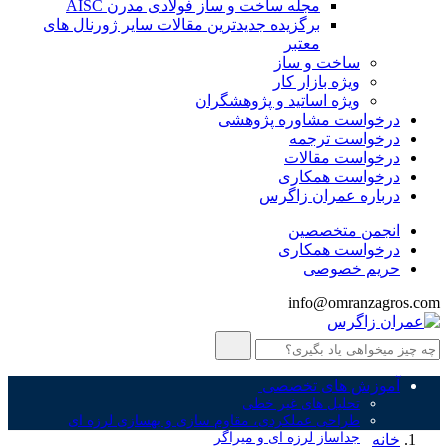
مجله ساخت و ساز فولادی مدرن AISC
برگزیده جدیدترین مقالات سایر ژورنال های
معتبر
ساخت و ساز
ویژه بازار کار
ویژه اساتید و پژوهشگران
درخواست مشاوره پژوهشی
درخواست ترجمه
درخواست مقالات
درخواست همکاری
درباره عمران زاگرس
انجمن متخصصین
درخواست همکاری
حریم خصوصی
info@omranzagros.com
آموزش های تخصصی
تحلیل های غیر خطی
طراحی عملکردی، مقاوم سازی و بهسازی لرزه ای
جداساز لرزه ای و میراگر
خانه