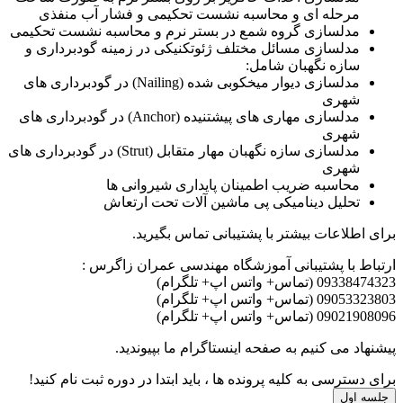
مرحله ­ای و محاسبه نشست تحکیمی و فشار آب منفذی
مدل­سازی گروه شمع در بستر نرم و محاسبه نشست تحکیمی
مدل­سازی مسائل مختلف ژئوتکنیکی در زمینه گودبرداری و
سازه نگهبان شامل:
مدل­سازی دیوار میخکوبی شده (Nailing) در گودبرداری ­های
شهری
مدل­سازی مهاری ­های پیش­تنیده (Anchor) در گودبرداری­ های
شهری
مدل­سازی سازه نگهبان مهار متقابل (Strut) در گودبرداری­ های
شهری
محاسبه ضریب اطمینان پایداری شیروانی­ ها
تحلیل دینامیکی پی ماشین ­آلات تحت ارتعاش
برای اطلاعات بیشتر با پشتیبانی تماس بگیرید.
ارتباط با پشتیبانی آموزشگاه مهندسی عمران زاگرس :
09338474323 (تماس+ واتس اپ+ تلگرام)
09053323803 (تماس+ واتس اپ+ تلگرام)
09021908096 (تماس+ واتس اپ+ تلگرام)
پیشنهاد می کنیم به صفحه اینستاگرام ما بپیوندید.
برای دسترسی به کلیه پرونده ها ، باید ابتدا در دوره ثبت نام کنید!
جلسه اول