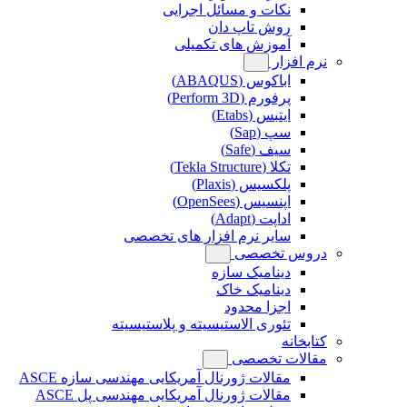
نکات و مسائل اجرایی
روش تاپ دان
آموزش های تکمیلی
نرم افزار
اباکوس (ABAQUS)
پرفورم (Perform 3D)
ایتبس (Etabs)
سپ (Sap)
سیف (Safe)
تکلا (Tekla Structure)
پلکسیس (Plaxis)
اپنسیس (OpenSees)
اداپت (Adapt)
سایر نرم افزار های تخصصی
دروس تخصصی
دینامیک سازه
دینامیک خاک
اجزا محدود
تئوری الاستیسیته و پلاستیسیته
کتابخانه
مقالات تخصصی
مقالات ژورنال آمریکایی مهندسی سازه ASCE
مقالات ژورنال آمریکایی مهندسی پل ASCE