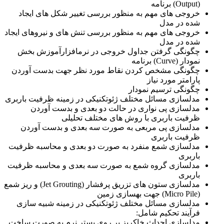
(Output) برنامه
خروجی ­های مهم به منظور بررسی تغییر شکل­ های ایجاد
شده در مدل
خروجی­ های مهم به منظور بررسی تنش ­های و نیروهای ایجاد
شده در مدل
چگونگی گرفتن جداول خروجی در نرم­افزار
آموزش بخش
نمودار (Curve) برنامه
چگونگی مشخص کردن نقاط مورد نظر جهت بدست آوردن
پارامتر مورد نیاز
چگونگی
ترسیم نمودار
مدل­سازی مسائل مختلف ژئوتکنیکی در زمینه ظرفیت باربری
مدل­سازی پی نواری در حالت دو بعدی و بدست آوردن
ظرفیت باربری با روش ­های مختلف تحلیلی
مدل­سازی پی مربعی به صورت سه بعدی و بدست آوردن
ظرفیت باربری
مدل­سازی شمع منفرد به صورت دو بعدی و محاسبه ظرفیت
باربری
مدل­سازی گروه شمع به صورت سه بعدی و محاسبه ظرفیت
باربری
مدل­سازی ستون­ های تزریق پرفشار (Jet Grouting) و ریز شمع
(Micro Pile) جهت بهسازی زمین
مدل­سازی مسائل مختلف ژئوتکنیکی در زمینه شبیه ­سازی
فرآیند تحکیم شامل:
مدل­سازی احداث خاکریز بر روی بستر نرم به صورت ساخت