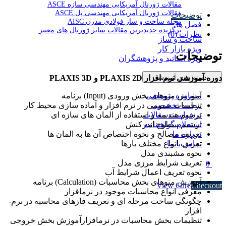
مقالات ژورنال آمریکایی مهندسی سازه ASCE
مقالات ژورنال آمریکایی مهندسی پل ASCE
توضیحات
مجله ساخت و ساز فولادی مدرن AISC
فصل ها
برگزیده جدیدترین مقالات سایر ژورنال های معتبر
نظرات (0)
ساخت و ساز
ویژه بازار کار
توضیحات
ویژه اساتید و پژوهشگران
دوره آموزشی نرم­ افزار PLAXIS 2D و PLAXIS 3D
دسته بندی آموزشی
آموزش منوهای بخش ورودی (Input) برنامه
مشاوره پژوهشی
تنظیمات عمومی در نرم­ افزار و آماده­ سازی محیط کار
ترجمه تخصصی
ترسیم هندسه و استفاده از المان ­های سازه ­ای
درخواست مقالات
ترسیم سطوح اندرکنش
استعلام گواهینامه
تعریف مصالح و نحوه اختصاص آن ­ها به المان ­ها
درباره ما
تعریف انواع مختلف بارها
تماس با ما
نحوه مش­بندی مدل
تعریف شرایط مرزی مدل
0
نحوه تعریف اعمال شرایط آب
Subtotal
۰ تومان
آموزش منوهای بخش محاسبات (Calculation) برنامه
View Cart
Checkout
معرفی انواع محاسبات موجود در نرم­افزار
چگونگی ساخت مرحله­ ای و تعریف فازهای محاسبه در نرم­
افزار
تنظیمات بخش محاسبات در نرم­افزار
آموزش بخش خروجی