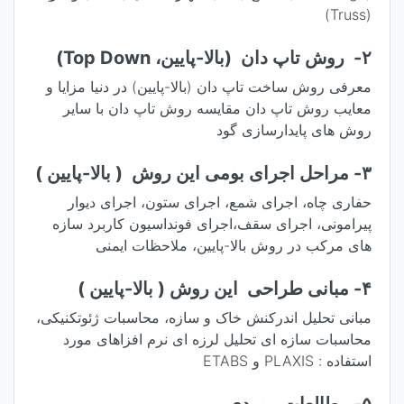
(Truss)
۲- روش تاپ دان (بالا-پایین، Top Down)
معرفی روش ساخت تاپ دان (بالا-پایین) در دنیا مزایا و
معایب روش تاپ دان مقایسه روش تاپ دان با سایر
روش های پایدارسازی گود
۳- مراحل اجرای بومی این روش ( بالا-پایین )
حفاری چاه، اجرای شمع، اجرای ستون، اجرای دیوار
پیرامونی، اجرای سقف،اجرای فونداسیون کاربرد سازه
های مرکب در روش بالا-پایین، ملاحظات ایمنی
۴- مبانی طراحی این روش ( بالا-پایین )
مبانی تحلیل اندرکنش خاک و سازه، محاسبات ژئوتکنیکی،
محاسبات سازه ای تحلیل لرزه ای نرم افزاهای مورد
استفاده : PLAXIS و ETABS
۵- مطالعات موردی