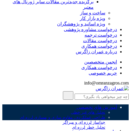
برگزیده جدیدترین مقالات سایر ژورنال های
معتبر
ساخت و ساز
ویژه بازار کار
ویژه اساتید و پژوهشگران
درخواست مشاوره پژوهشی
درخواست ترجمه
درخواست مقالات
درخواست همکاری
درباره عمران زاگرس
انجمن متخصصین
درخواست همکاری
حریم خصوصی
info@omranzagros.com
آموزش های تخصصی
تحلیل های غیر خطی
طراحی عملکردی، مقاوم سازی و بهسازی لرزه ای
جداساز لرزه ای و میراگر
تحلیل خطر لرزه ای