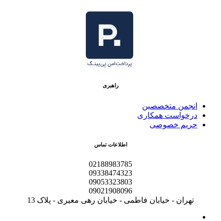
راهبری
انجمن متخصصین
درخواست همکاری
حریم خصوصی
اطلاعات تماس
02188983785
09338474323
09053323803
09021908096
تهران - خیابان فاطمی - خیابان رهی معیری - پلاک 13