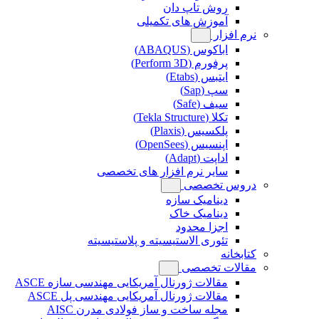
روش تاپ دان
آموزش های تکمیلی
نرم افزار
اباکوس (ABAQUS)
پرفورم (Perform 3D)
ایتبس (Etabs)
سپ (Sap)
سیف (Safe)
تکلا (Tekla Structure)
پلکسیس (Plaxis)
اپنسیس (OpenSees)
اداپت (Adapt)
سایر نرم افزار های تخصصی
دروس تخصصی
دینامیک سازه
دینامیک خاک
اجزا محدود
تئوری الاستیسیته و پلاستیسیته
کتابخانه
مقالات تخصصی
مقالات ژورنال آمریکایی مهندسی سازه ASCE
مقالات ژورنال آمریکایی مهندسی پل ASCE
مجله ساخت و ساز فولادی مدرن AISC