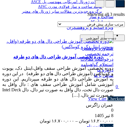
مقالات ژورنال آمریکایی مهندسی پل ASCE
مجله ساخت و ساز فولادی مدرن AISC
برگزیده جدیدترین مقالات سایر ژورنال های معتبر
Showing all 3 results
ساخت و ساز
ویژه بازار کار
ویژه اساتید و پژوهشگران
دسته بندی آموزشی
مشاوره پژوهشی
ترجمه تخصصی
دوره تخصصی آموزش طراحی دال های دو طرفه
درخواست مقالات
استعلام گواهینامه
دوره تخصصی آموزش طراحی سقف وافل،اینتل دک، یوبوت
درباره ما
و کوبیاکس (آموزش طراحی دال های دو طرفه) در این دوره
تماس با ما
به آموزش طراحی دال های دو طرفه میپردازیم. این دوره
آموزشی شامل آموزش طراحی سقف های : دال وافل به
0
صورت دال تخت، دال وافل به صورت تیر دال، دال Intel Deck
Subtotal
۰ تومان
به صورت تیر دال، […]
View Cart
Checkout
عمران زاگرس
0
8 تیر 1405
Price
۱۶.۲۰۰.۰۰۰
تومان
–
۱۶.۷۰۰.۰۰۰
تومان
range:
ثبت نام
ثبت نام