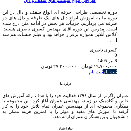
طراحی انواع سیستم های سقف و دال
دوره تخصصی طراحی حرفه ای انواع سقف و دال در این
دوره ما به آموزش انواع دال های یک طرفه و دال های دو
طرفه می پردازیم. جزییات هر بخش در ادامه متن درج شده
است. مدرس این دوره آقای مهندس کسری ناصری هستند.
کلاس آنلاین همواره برقرار خواهد بود و فیلم جلسات هم سه
[…]
کسری ناصری
0
8 تیر 1405
Price
۱۹.۷۰۰.۰۰۰
تومان
–
۲۷.۳۰۰.۰۰۰
تومان
range:
ثبت نام
ثبت نام
۱۹.۷۰۰.۰۰۰ تومان
through
درباره ما
۲۷.۳۰۰.۰۰۰ تومان
عمران زاگرس از سال ۱۳۹۶ فعالیت خود را با هدف ارائه آموزش های
خاص و آکادمیک در زمینه مهندسی عمران آغاز کرد. این مجموعه با
همکاری مجموعه ای از مهندسین عمران تمام تلاش خود را به کار
گرفته تا آموزش های مفید و موثر را با کمترین هزینه ممکن به
دانشجویان و پژوهشگران عمران ارائه دهد.
نماد اعتماد