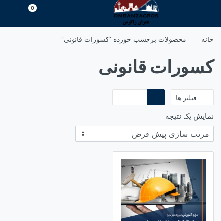
رش
0
ه
حتوا
خانه
محصولات برچسب خورده “کسورات قانونی”
کسورات قانونی
فیلتر ها
نمایش یک نتیجه