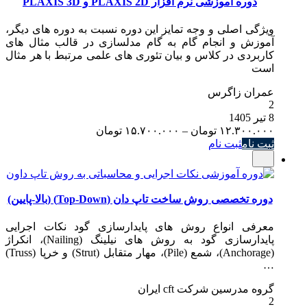
دوره آموزشی نرم­ افزار PLAXIS 2D و PLAXIS 3D
ویژگی اصلی و وجه تمایز این دوره نسبت به دوره های دیگر،
آموزش و انجام گام به گام مدلسازی در قالب مثال های
کاربردی در کلاس و بیان تئوری های علمی مرتبط با هر مثال
است
عمران زاگرس
2
8 تیر 1405
Price
۱۲.۳۰۰.۰۰۰
تومان
–
۱۵.۷۰۰.۰۰۰
تومان
range:
ثبت نام
ثبت نام
۱۲.۳۰۰.۰۰۰ تومان
through
۱۵.۷۰۰.۰۰۰ تومان
دوره تخصصی روش ساخت تاپ دان (Top-Down) (بالا-پایین)
معرفی انواع روش های پایدارسازی گود نکات اجرایی
پایدارسازی گود به روش های نیلینگ (Nailing)، انکراژ
(Anchorage)، شمع (Pile)، مهار متقابل (Strut) و خرپا (Truss)
…
گروه مدرسین شرکت cft ایران
2