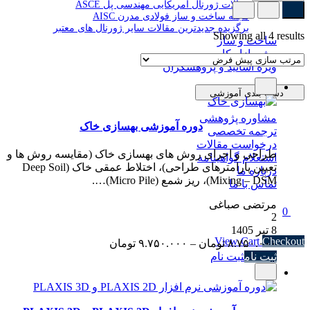
مقالات ژورنال آمریکایی مهندسی پل ASCE
مجله ساخت و ساز فولادی مدرن AISC
برگزیده جدیدترین مقالات سایر ژورنال های معتبر
Showing all 4 results
ساخت و ساز
ویژه بازار کار
ویژه اساتید و پژوهشگران
دسته بندی آموزشی
مشاوره پژوهشی
دوره آموزشی بهسازی خاک
ترجمه تخصصی
درخواست مقالات
طراحی و اجرای روش های بهسازی خاک (مقایسه روش ها و
استعلام گواهینامه
تعیین پارامترهای طراحی)، اختلاط عمقی خاک (Deep Soil
درباره ما
Mixing – DSM)، ریز شمع (Micro Pile)….
تماس با ما
مرتضی صباغی
0
2
Subtotal
۰ تومان
8 تیر 1405
View Cart
Checkout
Price
۸.۷۵۰.۰۰۰
تومان
–
۹.۷۵۰.۰۰۰
تومان
range:
ثبت نام
ثبت نام
۸.۷۵۰.۰۰۰ تومان
through
۹.۷۵۰.۰۰۰ تومان