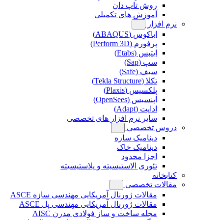
روش تاپ دان
آموزش های تکمیلی
نرم افزار
اباکوس (ABAQUS)
پرفورم (Perform 3D)
ایتبس (Etabs)
سپ (Sap)
سیف (Safe)
تکلا (Tekla Structure)
پلکسیس (Plaxis)
اپنسیس (OpenSees)
اداپت (Adapt)
سایر نرم افزار های تخصصی
دروس تخصصی
دینامیک سازه
دینامیک خاک
اجزا محدود
تئوری الاستیسیته و پلاستیسیته
کتابخانه
مقالات تخصصی
مقالات ژورنال آمریکایی مهندسی سازه ASCE
مقالات ژورنال آمریکایی مهندسی پل ASCE
مجله ساخت و ساز فولادی مدرن AISC