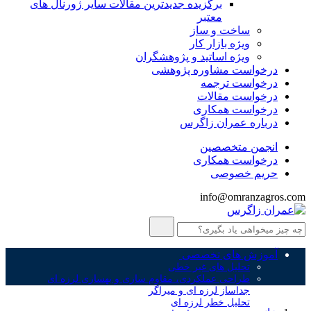
برگزیده جدیدترین مقالات سایر ژورنال های
معتبر
ساخت و ساز
ویژه بازار کار
ویژه اساتید و پژوهشگران
درخواست مشاوره پژوهشی
درخواست ترجمه
درخواست مقالات
درخواست همکاری
درباره عمران زاگرس
انجمن متخصصین
درخواست همکاری
حریم خصوصی
info@omranzagros.com
آموزش های تخصصی
تحلیل های غیر خطی
طراحی عملکردی، مقاوم سازی و بهسازی لرزه ای
جداساز لرزه ای و میراگر
تحلیل خطر لرزه ای