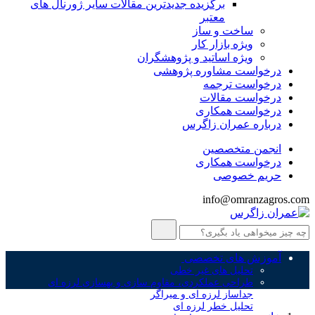
برگزیده جدیدترین مقالات سایر ژورنال های
معتبر
ساخت و ساز
ویژه بازار کار
ویژه اساتید و پژوهشگران
درخواست مشاوره پژوهشی
درخواست ترجمه
درخواست مقالات
درخواست همکاری
درباره عمران زاگرس
انجمن متخصصین
درخواست همکاری
حریم خصوصی
info@omranzagros.com
آموزش های تخصصی
تحلیل های غیر خطی
طراحی عملکردی، مقاوم سازی و بهسازی لرزه ای
جداساز لرزه ای و میراگر
تحلیل خطر لرزه ای