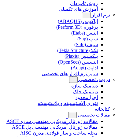
روش تاپ دان
آموزش های تکمیلی
نرم افزار
اباکوس (ABAQUS)
پرفورم (Perform 3D)
ایتبس (Etabs)
سپ (Sap)
سیف (Safe)
تکلا (Tekla Structure)
پلکسیس (Plaxis)
اپنسیس (OpenSees)
اداپت (Adapt)
سایر نرم افزار های تخصصی
دروس تخصصی
دینامیک سازه
دینامیک خاک
اجزا محدود
تئوری الاستیسیته و پلاستیسیته
کتابخانه
مقالات تخصصی
مقالات ژورنال آمریکایی مهندسی سازه ASCE
مقالات ژورنال آمریکایی مهندسی پل ASCE
مجله ساخت و ساز فولادی مدرن AISC