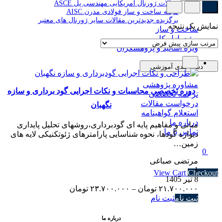
مقالات ژورنال آمریکایی مهندسی پل ASCE
مجله ساخت و ساز فولادی مدرن AISC
برگزیده جدیدترین مقالات سایر ژورنال های معتبر
نمایش یک نتیجه
ساخت و ساز
ویژه بازار کار
ویژه اساتید و پژوهشگران
دسته بندی آموزشی
مشاوره پژوهشی
دوره تخصصی محاسبات و نکات اجرایی گود برداری و سازه
ترجمه تخصصی
درخواست مقالات
نگهبان
استعلام گواهینامه
درباره ما
مبانی و مفاهیم پایه ای گودبرداری،روشهای تحلیل پایداری
تماس با ما
دیواره گودها، نحوه شناسایی پارامترهای ژئوتکنیکی لایه های
زمین…
0
مرتضی صباغی
Subtotal
۰ تومان
1
View Cart
Checkout
8 تیر 1405
Price
۲۱.۷۰۰.۰۰۰
تومان
–
۲۳.۷۰۰.۰۰۰
تومان
range:
ثبت نام
ثبت نام
۲۱.۷۰۰.۰۰۰ تومان
through
درباره ما