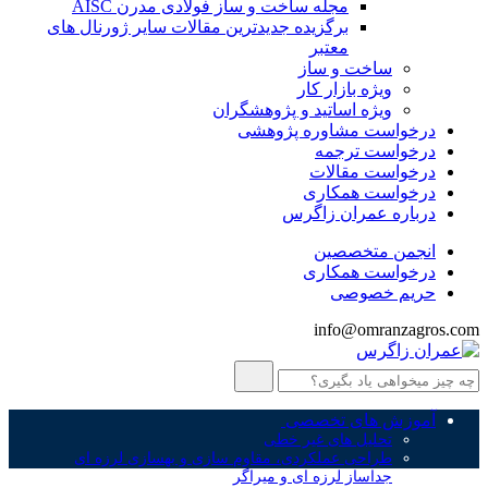
مجله ساخت و ساز فولادی مدرن AISC
برگزیده جدیدترین مقالات سایر ژورنال های
معتبر
ساخت و ساز
ویژه بازار کار
ویژه اساتید و پژوهشگران
درخواست مشاوره پژوهشی
درخواست ترجمه
درخواست مقالات
درخواست همکاری
درباره عمران زاگرس
انجمن متخصصین
درخواست همکاری
حریم خصوصی
info@omranzagros.com
آموزش های تخصصی
تحلیل های غیر خطی
طراحی عملکردی، مقاوم سازی و بهسازی لرزه ای
جداساز لرزه ای و میراگر