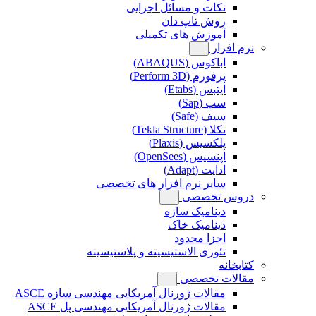
نکات و مسائل اجرایی
روش تاپ دان
آموزش های تکمیلی
نرم افزار
اباکوس (ABAQUS)
پرفورم (Perform 3D)
ایتبس (Etabs)
سپ (Sap)
سیف (Safe)
تکلا (Tekla Structure)
پلکسیس (Plaxis)
اپنسیس (OpenSees)
اداپت (Adapt)
سایر نرم افزار های تخصصی
دروس تخصصی
دینامیک سازه
دینامیک خاک
اجزا محدود
تئوری الاستیسیته و پلاستیسیته
کتابخانه
مقالات تخصصی
مقالات ژورنال آمریکایی مهندسی سازه ASCE
مقالات ژورنال آمریکایی مهندسی پل ASCE