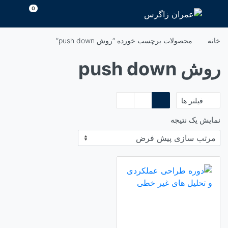
رش
0
ه
حتوا
خانه
محصولات برچسب خورده “روش push down”
روش push down
فیلتر ها
نمایش یک نتیجه