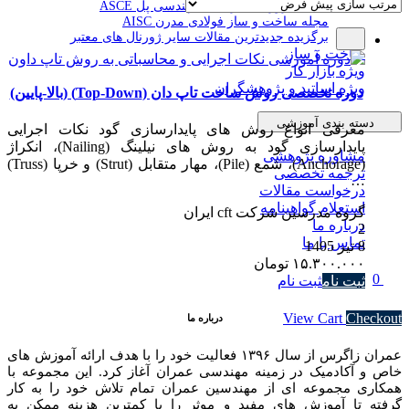
مقالات ژورنال آمریکایی مهندسی پل ASCE
مجله ساخت و ساز فولادی مدرن AISC
برگزیده جدیدترین مقالات سایر ژورنال های معتبر
ساخت و ساز
ویژه بازار کار
ویژه اساتید و پژوهشگران
دوره تخصصی روش ساخت تاپ دان (Top-Down) (بالا-پایین)
دسته بندی آموزشی
معرفی انواع روش های پایدارسازی گود نکات اجرایی
پایدارسازی گود به روش های نیلینگ (Nailing)، انکراژ
مشاوره پژوهشی
(Anchorage)، شمع (Pile)، مهار متقابل (Strut) و خرپا (Truss)
ترجمه تخصصی
…
درخواست مقالات
استعلام گواهینامه
گروه مدرسین شرکت cft ایران
درباره ما
2
تماس با ما
8 تیر 1405
۱۵.۳۰۰.۰۰۰
تومان
0
ثبت نام
ثبت نام
Subtotal
۰ تومان
View Cart
Checkout
درباره ما
عمران زاگرس از سال ۱۳۹۶ فعالیت خود را با هدف ارائه آموزش های
خاص و آکادمیک در زمینه مهندسی عمران آغاز کرد. این مجموعه با
همکاری مجموعه ای از مهندسین عمران تمام تلاش خود را به کار
گرفته تا آموزش های مفید و موثر را با کمترین هزینه ممکن به