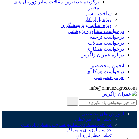
برگزیده جدیدترین مقالات سایر ژورنال های
معتبر
ساخت و ساز
ویژه بازار کار
ویژه اساتید و پژوهشگران
درخواست مشاوره پژوهشی
درخواست ترجمه
درخواست مقالات
درخواست همکاری
درباره عمران زاگرس
انجمن متخصصین
درخواست همکاری
حریم خصوصی
info@omranzagros.com
آموزش های تخصصی
تحلیل های غیر خطی
طراحی عملکردی، مقاوم سازی و بهسازی لرزه ای
جداساز لرزه ای و میراگر
تحلیل خطر لرزه ای