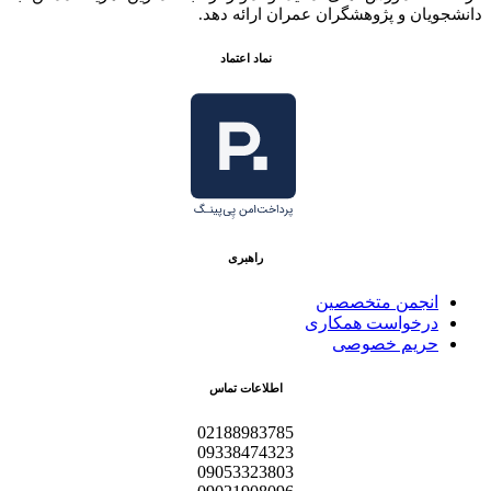
دانشجویان و پژوهشگران عمران ارائه دهد.
نماد اعتماد
راهبری
انجمن متخصصین
درخواست همکاری
حریم خصوصی
اطلاعات تماس
02188983785
09338474323
09053323803