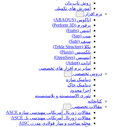
روش تاپ دان
آموزش های تکمیلی
نرم افزار
اباکوس (ABAQUS)
پرفورم (Perform 3D)
ایتبس (Etabs)
سپ (Sap)
سیف (Safe)
تکلا (Tekla Structure)
پلکسیس (Plaxis)
اپنسیس (OpenSees)
اداپت (Adapt)
سایر نرم افزار های تخصصی
دروس تخصصی
دینامیک سازه
دینامیک خاک
اجزا محدود
تئوری الاستیسیته و پلاستیسیته
کتابخانه
مقالات تخصصی
مقالات ژورنال آمریکایی مهندسی سازه ASCE
مقالات ژورنال آمریکایی مهندسی پل ASCE
مجله ساخت و ساز فولادی مدرن AISC