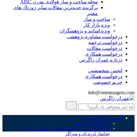
مجله ساخت و ساز فولادی مدرن AISC
برگزیده جدیدترین مقالات سایر ژورنال های
معتبر
ساخت و ساز
ویژه بازار کار
ویژه اساتید و پژوهشگران
درخواست مشاوره پژوهشی
درخواست ترجمه
درخواست مقالات
درخواست همکاری
درباره عمران زاگرس
انجمن متخصصین
درخواست همکاری
حریم خصوصی
info@omranzagros.com
آموزش های تخصصی
تحلیل های غیر خطی
طراحی عملکردی، مقاوم سازی و بهسازی لرزه ای
جداساز لرزه ای و میراگر