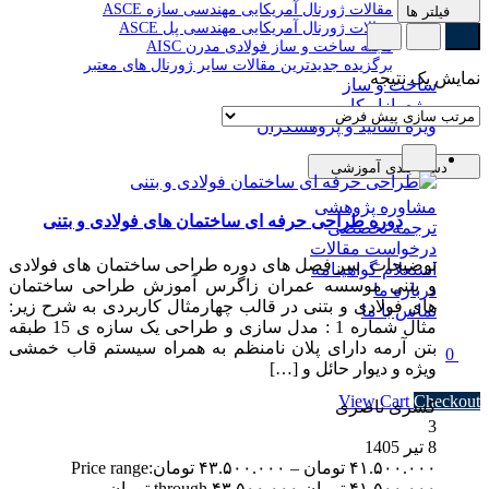
مقالات ژورنال آمریکایی مهندسی سازه ASCE
فیلتر ها
مقالات ژورنال آمریکایی مهندسی پل ASCE
مجله ساخت و ساز فولادی مدرن AISC
برگزیده جدیدترین مقالات سایر ژورنال های معتبر
نمایش یک نتیجه
ساخت و ساز
ویژه بازار کار
ویژه اساتید و پژوهشگران
دسته بندی آموزشی
مشاوره پژوهشی
دوره طراحی حرفه ای ساختمان های فولادی و بتنی
ترجمه تخصصی
درخواست مقالات
توضیحات سر فصل های دوره طراحی ساختمان های فولادی
استعلام گواهینامه
و بتنی موسسه عمران زاگرس آموزش طراحی ساختمان
درباره ما
های فولادی و بتنی در قالب چهارمثال کاربردی به شرح زیر:
تماس با ما
مثال شماره 1 : مدل سازی و طراحی یک سازه ی 15 طبقه
بتن آرمه دارای پلان نامنظم به همراه سیستم قاب خمشی
0
ویژه و دیوار حائل و […]
Subtotal
۰ تومان
View Cart
Checkout
کسری ناصری
3
8 تیر 1405
۴۱.۵۰۰.۰۰۰
تومان
–
۴۳.۵۰۰.۰۰۰
تومان
Price range:
۴۱.۵۰۰.۰۰۰ تومان through ۴۳.۵۰۰.۰۰۰ تومان