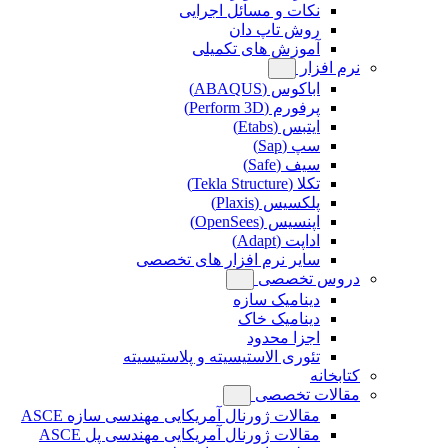
نکات و مسائل اجرایی
روش تاپ دان
آموزش های تکمیلی
نرم افزار
اباکوس (ABAQUS)
پرفورم (Perform 3D)
ایتبس (Etabs)
سپ (Sap)
سیف (Safe)
تکلا (Tekla Structure)
پلکسیس (Plaxis)
اپنسیس (OpenSees)
اداپت (Adapt)
سایر نرم افزار های تخصصی
دروس تخصصی
دینامیک سازه
دینامیک خاک
اجزا محدود
تئوری الاستیسیته و پلاستیسیته
کتابخانه
مقالات تخصصی
مقالات ژورنال آمریکایی مهندسی سازه ASCE
مقالات ژورنال آمریکایی مهندسی پل ASCE