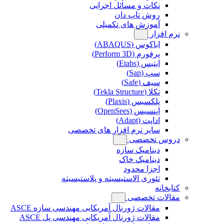
نکات و مسائل اجرایی
روش تاپ دان
آموزش های تکمیلی
نرم افزار
اباکوس (ABAQUS)
پرفورم (Perform 3D)
ایتبس (Etabs)
سپ (Sap)
سیف (Safe)
تکلا (Tekla Structure)
پلکسیس (Plaxis)
اپنسیس (OpenSees)
اداپت (Adapt)
سایر نرم افزار های تخصصی
دروس تخصصی
دینامیک سازه
دینامیک خاک
اجزا محدود
تئوری الاستیسیته و پلاستیسیته
کتابخانه
مقالات تخصصی
مقالات ژورنال آمریکایی مهندسی سازه ASCE
مقالات ژورنال آمریکایی مهندسی پل ASCE