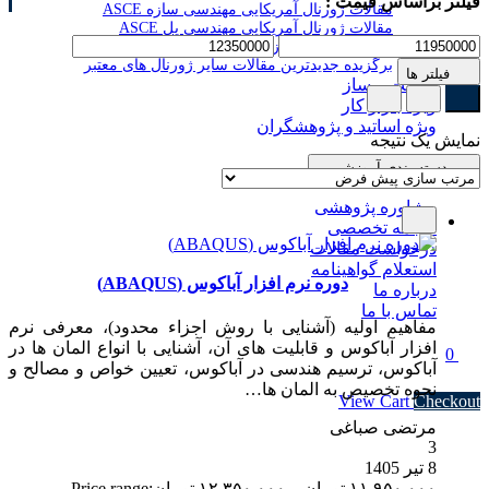
فیلتر براساس قیمت :
مقالات ژورنال آمریکایی مهندسی سازه ASCE
مقالات ژورنال آمریکایی مهندسی پل ASCE
مجله ساخت و ساز فولادی مدرن AISC
برگزیده جدیدترین مقالات سایر ژورنال های معتبر
فیلتر ها
ساخت و ساز
ویژه بازار کار
ویژه اساتید و پژوهشگران
نمایش یک نتیجه
دسته بندی آموزشی
مشاوره پژوهشی
ترجمه تخصصی
درخواست مقالات
استعلام گواهینامه
دوره نرم افزار آباکوس (ABAQUS)
درباره ما
تماس با ما
مفاهیم اولیه (آشنایی با روش اجزاء محدود)، معرفی نرم
افزار آباکوس و قابلیت های آن، آشنایی با انواع المان ها در
0
آباکوس، ترسیم هندسی در آباکوس، تعیین خواص و مصالح و
Subtotal
۰ تومان
نحوه تخصیص به المان ها…
View Cart
Checkout
مرتضی صباغی
3
8 تیر 1405
۱۱.۹۵۰.۰۰۰
تومان
–
۱۲.۳۵۰.۰۰۰
تومان
Price range: