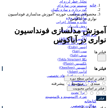
تحلیل خطر لرزه ای
خانه
سیستم نوین سازه ای
گود برداری و سازه نگهبان
پیش تنیدگی
محصولات برچسب خورده “آموزش مدلسازی فونداسیون
سازه های ویژه
نواری در آباکوس”
نکات و مسائل اجرایی
روش تاپ دان
آموزش مدلسازی فونداسیون
آموزش های تکمیلی
نرم افزار
نواری در آباکوس
اباکوس (ABAQUS)
پرفورم (Perform 3D)
ایتبس (Etabs)
سپ (Sap)
فیلتر ها
سیف (Safe)
تکلا (Tekla Structure)
پلکسیس (Plaxis)
اپنسیس (OpenSees)
فیلتر ها
اداپت (Adapt)
سایر نرم افزار های تخصصی
فیلتر بر اساس سطح دوره
دروس تخصصی
مبتدی
متوسط
پیشرفته
دینامیک سازه
فیلتر بر اساس محبوبیت
دینامیک خاک
اجزا محدود
تئوری الاستیسیته و پلاستیسیته
فیلتر
کتابخانه
مقالات تخصصی