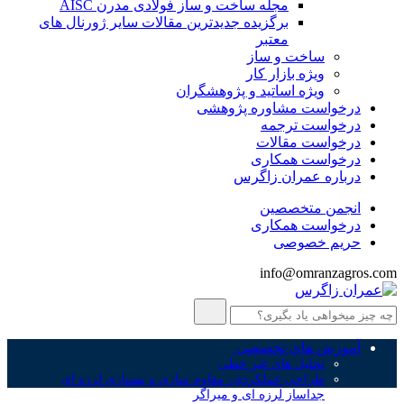
مجله ساخت و ساز فولادی مدرن AISC
برگزیده جدیدترین مقالات سایر ژورنال های
معتبر
ساخت و ساز
ویژه بازار کار
ویژه اساتید و پژوهشگران
درخواست مشاوره پژوهشی
درخواست ترجمه
درخواست مقالات
درخواست همکاری
درباره عمران زاگرس
انجمن متخصصین
درخواست همکاری
حریم خصوصی
info@omranzagros.com
آموزش های تخصصی
تحلیل های غیر خطی
طراحی عملکردی، مقاوم سازی و بهسازی لرزه ای
جداساز لرزه ای و میراگر