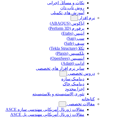
نکات و مسائل اجرایی
روش تاپ دان
آموزش های تکمیلی
نرم افزار
اباکوس (ABAQUS)
پرفورم (Perform 3D)
ایتبس (Etabs)
سپ (Sap)
سیف (Safe)
تکلا (Tekla Structure)
پلکسیس (Plaxis)
اپنسیس (OpenSees)
اداپت (Adapt)
سایر نرم افزار های تخصصی
دروس تخصصی
دینامیک سازه
دینامیک خاک
اجزا محدود
تئوری الاستیسیته و پلاستیسیته
کتابخانه
مقالات تخصصی
مقالات ژورنال آمریکایی مهندسی سازه ASCE
مقالات ژورنال آمریکایی مهندسی پل ASCE