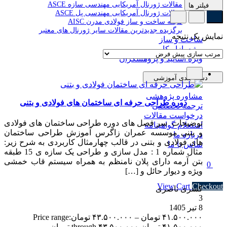
مقالات ژورنال آمریکایی مهندسی سازه ASCE
فیلتر ها
مقالات ژورنال آمریکایی مهندسی پل ASCE
مجله ساخت و ساز فولادی مدرن AISC
برگزیده جدیدترین مقالات سایر ژورنال های معتبر
نمایش یک نتیجه
ساخت و ساز
ویژه بازار کار
ویژه اساتید و پژوهشگران
دسته بندی آموزشی
مشاوره پژوهشی
دوره طراحی حرفه ای ساختمان های فولادی و بتنی
ترجمه تخصصی
درخواست مقالات
توضیحات سر فصل های دوره طراحی ساختمان های فولادی
استعلام گواهینامه
و بتنی موسسه عمران زاگرس آموزش طراحی ساختمان
درباره ما
های فولادی و بتنی در قالب چهارمثال کاربردی به شرح زیر:
تماس با ما
مثال شماره 1 : مدل سازی و طراحی یک سازه ی 15 طبقه
بتن آرمه دارای پلان نامنظم به همراه سیستم قاب خمشی
0
ویژه و دیوار حائل و […]
Subtotal
۰ تومان
View Cart
Checkout
کسری ناصری
3
8 تیر 1405
۴۱.۵۰۰.۰۰۰
تومان
–
۴۳.۵۰۰.۰۰۰
تومان
Price range:
۴۱.۵۰۰.۰۰۰ تومان through ۴۳.۵۰۰.۰۰۰ تومان