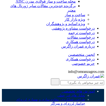
مجله ساخت و ساز فولادی مدرن AISC
برگزیده جدیدترین مقالات سایر ژورنال های
معتبر
ساخت و ساز
ویژه بازار کار
ویژه اساتید و پژوهشگران
درخواست مشاوره پژوهشی
درخواست ترجمه
درخواست مقالات
درخواست همکاری
درباره عمران زاگرس
انجمن متخصصین
درخواست همکاری
حریم خصوصی
info@omranzagros.com
آموزش های تخصصی
تحلیل های غیر خطی
طراحی عملکردی، مقاوم سازی و بهسازی لرزه ای
جداساز لرزه ای و میراگر