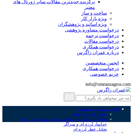
برگزیده جدیدترین مقالات سایر ژورنال های
معتبر
ساخت و ساز
ویژه بازار کار
ویژه اساتید و پژوهشگران
درخواست مشاوره پژوهشی
درخواست ترجمه
درخواست مقالات
درخواست همکاری
درباره عمران زاگرس
انجمن متخصصین
درخواست همکاری
حریم خصوصی
info@omranzagros.com
آموزش های تخصصی
تحلیل های غیر خطی
طراحی عملکردی، مقاوم سازی و بهسازی لرزه ای
جداساز لرزه ای و میراگر
تحلیل خطر لرزه ای