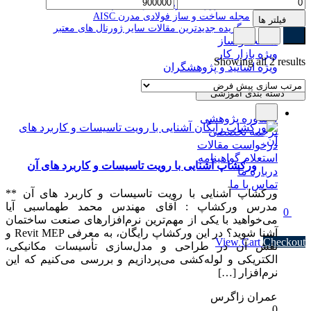
مقالات ژورنال آمریکایی مهندسی پل ASCE
مجله ساخت و ساز فولادی مدرن AISC
فیلتر ها
برگزیده جدیدترین مقالات سایر ژورنال های معتبر
ساخت و ساز
ویژه بازار کار
Showing all 2 results
ویژه اساتید و پژوهشگران
دسته بندی آموزشی
مشاوره پژوهشی
ترجمه تخصصی
درخواست مقالات
استعلام گواهینامه
ورکشاپ آشنایی با رویت تاسیسات و کاربرد های آن
درباره ما
تماس با ما
ورکشاپ آشنایی با رویت تاسیسات و کاربرد های آن **
مدرس ورکشاپ : آقای مهندس محمد طهماسبی آیا
0
می‌خواهید با یکی از مهم‌ترین نرم‌افزارهای صنعت ساختمان
Subtotal
۰ تومان
آشنا شوید؟ در این ورکشاپ رایگان، به معرفی Revit MEP و
View Cart
Checkout
نقش آن در طراحی و مدل‌سازی تأسیسات مکانیکی،
الکتریکی و لوله‌کشی می‌پردازیم و بررسی می‌کنیم که این
نرم‌افزار […]
عمران زاگرس
0