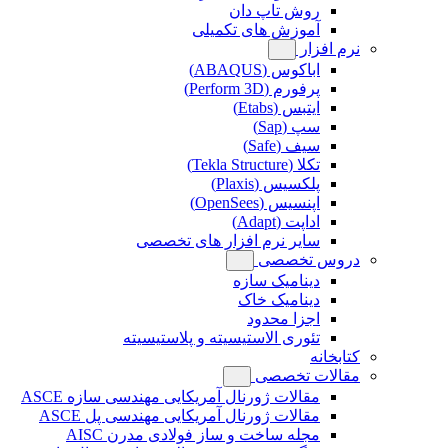
روش تاپ دان
آموزش های تکمیلی
نرم افزار
اباکوس (ABAQUS)
پرفورم (Perform 3D)
ایتبس (Etabs)
سپ (Sap)
سیف (Safe)
تکلا (Tekla Structure)
پلکسیس (Plaxis)
اپنسیس (OpenSees)
اداپت (Adapt)
سایر نرم افزار های تخصصی
دروس تخصصی
دینامیک سازه
دینامیک خاک
اجزا محدود
تئوری الاستیسیته و پلاستیسیته
کتابخانه
مقالات تخصصی
مقالات ژورنال آمریکایی مهندسی سازه ASCE
مقالات ژورنال آمریکایی مهندسی پل ASCE
مجله ساخت و ساز فولادی مدرن AISC