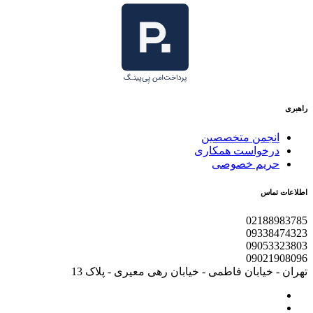
راهبری
انجمن متخصصین
درخواست همکاری
حریم خصوصی
اطلاعات تماس
02188983785
09338474323
09053323803
09021908096
تهران - خیابان فاطمی - خیابان رهی معیری - پلاک 13