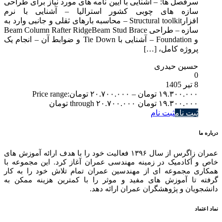
سرفصل ها: – آشنایی با آیین نامه های مورد نیاز برای طراحی
سازه های چوبی کشور استرالیا – آشنایی با نرم
افزارStructural toolkit – محاسبه بارهای ثقلی و جانبی وارد به
سازه – طراحی Beam Column Rafter RidgeBeam Stud Brace
و Foundation – آشنایی با Tie Down و ضوابط آن – انجام یک
پروژه کامل، […]
حسین حیدری
0
8 تیر 1405
۱۹.۳۰۰.۰۰۰
تومان
–
۲۰.۷۰۰.۰۰۰
تومان
Price range:
۱۹.۳۰۰.۰۰۰ تومان through ۲۰.۷۰۰.۰۰۰ تومان
ثبت نام
ثبت نام
درباره ما
عمران زاگرس از سال ۱۳۹۶ فعالیت خود را با هدف ارائه آموزش های
خاص و آکادمیک در زمینه مهندسی عمران آغاز کرد. این مجموعه با
همکاری مجموعه ای از مهندسین عمران تمام تلاش خود را به کار
گرفته تا آموزش های مفید و موثر را با کمترین هزینه ممکن به
دانشجویان و پژوهشگران عمران ارائه دهد.
نماد اعتماد