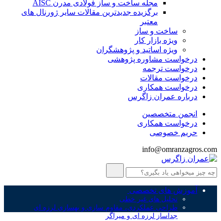
مجله ساخت و ساز فولادی مدرن AISC
برگزیده جدیدترین مقالات سایر ژورنال های
معتبر
ساخت و ساز
ویژه بازار کار
ویژه اساتید و پژوهشگران
درخواست مشاوره پژوهشی
درخواست ترجمه
درخواست مقالات
درخواست همکاری
درباره عمران زاگرس
انجمن متخصصین
درخواست همکاری
حریم خصوصی
info@omranzagros.com
آموزش های تخصصی
تحلیل های غیر خطی
طراحی عملکردی، مقاوم سازی و بهسازی لرزه ای
جداساز لرزه ای و میراگر