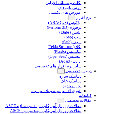
نکات و مسائل اجرایی
روش تاپ دان
آموزش های تکمیلی
نرم افزار
اباکوس (ABAQUS)
پرفورم (Perform 3D)
ایتبس (Etabs)
سپ (Sap)
سیف (Safe)
تکلا (Tekla Structure)
پلکسیس (Plaxis)
اپنسیس (OpenSees)
اداپت (Adapt)
سایر نرم افزار های تخصصی
دروس تخصصی
دینامیک سازه
دینامیک خاک
اجزا محدود
تئوری الاستیسیته و پلاستیسیته
کتابخانه
مقالات تخصصی
مقالات ژورنال آمریکایی مهندسی سازه ASCE
مقالات ژورنال آمریکایی مهندسی پل ASCE