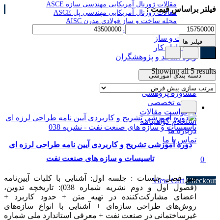
مقالات ژورنال آمریکایی مهندسی سازه ASCE
فیلتر براساس قیمت :
مقالات ژورنال آمریکایی مهندسی پل ASCE
مجله ساخت و ساز فولادی مدرن AISC
برگزیده جدیدترین مقالات سایر ژورنال های معتبر
ساخت و ساز
فیلتر ها
ویژه بازار کار
ویژه اساتید و پژوهشگران
Showing all 5 results
دسته بندی آموزشی
مشاوره پژوهشی
ترجمه تخصصی
درخواست مقالات
استعلام گواهینامه
درباره ما
تماس با ما
دوره آموزشی تشریح و کاربردی آیین نامه طراحی لرزه ای
تاسیسات و سازه های صنعت نفت
0
Subtotal
۰ تومان
سر فصل جلسات : جلسه اول: آشنایی با کلیات آیین‌نامه
View Cart
Checkout
(فصول اول و دوم نشریه شماره 038): تاریخچه تدوین،
اعضای مشارکت‌کننده در تهیه متن + حدود کاربرد +
روش‌های طراحی سازه‌ای + آشنایی با انواع سازه‌های
غیرساختمانی در صنعت نفت + معرفی استاندارد ملی شماره