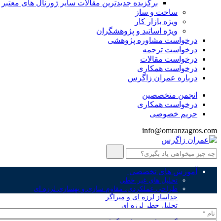
برگزیده جدیدترین مقالات سایر ژورنال های معتبر
ساخت و ساز
ویژه بازار کار
ویژه اساتید و پژوهشگران
درخواست مشاوره پژوهشی
درخواست ترجمه
درخواست مقالات
درخواست همکاری
درباره عمران زاگرس
انجمن متخصصین
درخواست همکاری
حریم خصوصی
info@omranzagros.com
آموزش های تخصصی
تحلیل های غیر خطی
طراحی عملکردی، مقاوم سازی و بهسازی لرزه ای
جداساز لرزه ای و میراگر
تحلیل خطر لرزه ای
سیستم نوین سازه ای