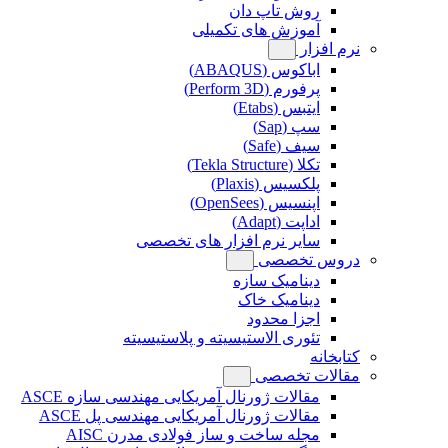
روش تاپ دان
آموزش های تکمیلی
نرم افزار
اباکوس (ABAQUS)
پرفورم (Perform 3D)
ایتبس (Etabs)
سپ (Sap)
سیف (Safe)
تکلا (Tekla Structure)
پلکسیس (Plaxis)
اپنسیس (OpenSees)
اداپت (Adapt)
سایر نرم افزار های تخصصی
دروس تخصصی
دینامیک سازه
دینامیک خاک
اجزا محدود
تئوری الاستیسیته و پلاستیسیته
کتابخانه
مقالات تخصصی
مقالات ژورنال آمریکایی مهندسی سازه ASCE
مقالات ژورنال آمریکایی مهندسی پل ASCE
مجله ساخت و ساز فولادی مدرن AISC