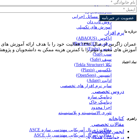
گود برداری و سازه نگهبان
پیش تنیدگی
سازه های ویژه
نکات و مسائل اجرایی
روش تاپ دان
آموزش های تکمیلی
درباره ما
نرم افزار
اباکوس (ABAQUS)
پرفورم (Perform 3D)
عمران زاگرس از سال ۱۳۹۶ فعالیت خود را با هد
ایتبس (Etabs)
آموزش های مفید و موثر را با کمترین هزینه ممکن به دانشجویان و پژوهش
سپ (Sap)
سیف (Safe)
نماد اعتماد
تکلا (Tekla Structure)
پلکسیس (Plaxis)
اپنسیس (OpenSees)
اداپت (Adapt)
سایر نرم افزار های تخصصی
دروس تخصصی
دینامیک سازه
دینامیک خاک
اجزا محدود
تئوری الاستیسیته و پلاستیسیته
کتابخانه
راهبری
مقالات تخصصی
مقالات ژورنال آمریکایی مهندسی سازه ASCE
انجمن متخصصین
مقالات ژورنال آمریکایی مهندسی پل ASCE
درخواست همکاری