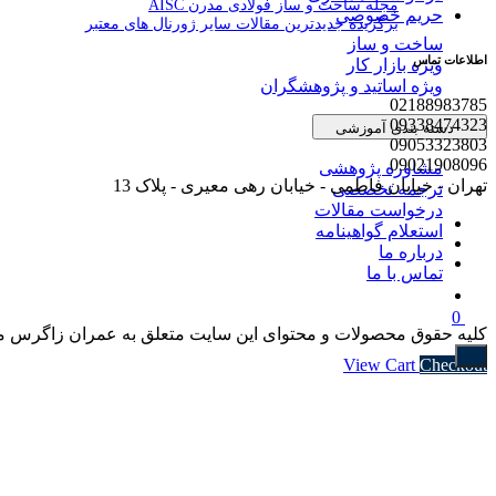
مجله ساخت و ساز فولادی مدرن AISC
حریم خصوصی
برگزیده جدیدترین مقالات سایر ژورنال های معتبر
ساخت و ساز
اطلاعات تماس
ویژه بازار کار
ویژه اساتید و پژوهشگران
02188983785
09338474323
دسته بندی آموزشی
09053323803
09021908096
مشاوره پژوهشی
تهران - خیابان فاطمی - خیابان رهی معیری - پلاک 13
ترجمه تخصصی
درخواست مقالات
استعلام گواهینامه
درباره ما
تماس با ما
0
کليه حقوق محصولات و محتوای اين سایت متعلق به عمران زاگرس می 
Subtotal
۰ تومان
View Cart
Checkout